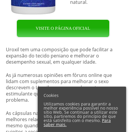
natural.
VISITE O PÁGINA OFICIAL
Uroxil tem uma composição que pode facilitar a
expansão do tecido peniano e melhorar o
desempenho sexual, em qualquer idade.
As já numerosas opiniões em fóruns online que
lidam com suplementos para melhorar o sexo
descrevem o Uroxil como um suplemento
estimulante que funciona, independentemente do
Cookies
problema.
Utilizamos cookies para garantir a
melhor experiência possível no nosso
sítio Web. Se continuar a utilizar este
As cápsulas naturais de Uroxil têm uma das
sítio, partiremos do princípio de que
melhores relações qualidade/preço do mercado,
está satisfeito com o mesmo.
Para
saber mais.
mesmo quando comparadas com produtos
sujeitos a receita médica ou vendidos em