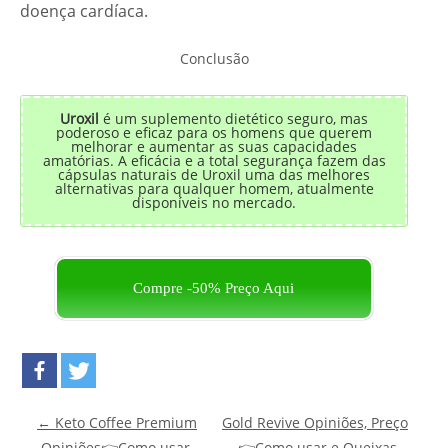
doença cardíaca.
Conclusão
Uroxil
é um suplemento dietético seguro, mas
poderoso e eficaz para os homens que querem
melhorar e aumentar as suas capacidades
amatórias. A eficácia e a total segurança fazem das
cápsulas naturais de Uroxil uma das melhores
alternativas para qualquer homem, atualmente
disponíveis no mercado.
Compre -50% Preço Aqui
Post navigation
←
Keto Coffee Premium
Gold Revive Opiniões, Preço
Opiniões👉Como usar,
👉Como usar e Queixas –