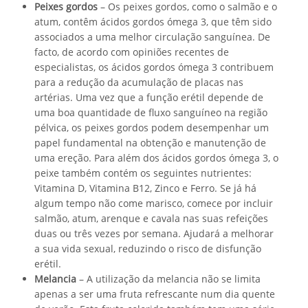
Peixes gordos
– Os peixes gordos, como o salmão e o
atum, contêm ácidos gordos ómega 3, que têm sido
associados a uma melhor circulação sanguínea. De
facto, de acordo com opiniões recentes de
especialistas, os ácidos gordos ómega 3 contribuem
para a redução da acumulação de placas nas
artérias. Uma vez que a função erétil depende de
uma boa quantidade de fluxo sanguíneo na região
pélvica, os peixes gordos podem desempenhar um
papel fundamental na obtenção e manutenção de
uma ereção. Para além dos ácidos gordos ómega 3, o
peixe também contém os seguintes nutrientes:
Vitamina D, Vitamina B12, Zinco e Ferro. Se já há
algum tempo não come marisco, comece por incluir
salmão, atum, arenque e cavala nas suas refeições
duas ou três vezes por semana. Ajudará a melhorar
a sua vida sexual, reduzindo o risco de disfunção
erétil.
Melancia
– A utilização da melancia não se limita
apenas a ser uma fruta refrescante num dia quente