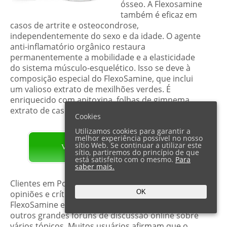
ósseo. A Flexosamine
também é eficaz em
casos de artrite e osteocondrose,
independentemente do sexo e da idade. O agente
anti-inflamatório orgânico restaura
permanentemente a mobilidade e a elasticidade
do sistema músculo-esquelético. Isso se deve à
composição especial do FlexoSamine, que inclui
um valioso extrato de mexilhões verdes. É
enriquecido com apitoxina, folhas de gimnema,
extrato de casca de pinheiro e extrato de zimbro.
Cookies
Utilizamos cookies para garantir a
melhor experiência possível no nosso
sítio Web. Se continuar a utilizar este
VISITE O PÁGINA OFICIAL
sítio, partiremos do princípio de que
está satisfeito com o mesmo.
Para
saber mais.
Clientes em Portugal já estão compartilhando
OK
opiniões e críticas positivas sobre o crema
FlexoSamine em um fórum online, bem como em
outros grandes fóruns de discussão online sobre
vários tópicos. Muitos usuários afirmam que o