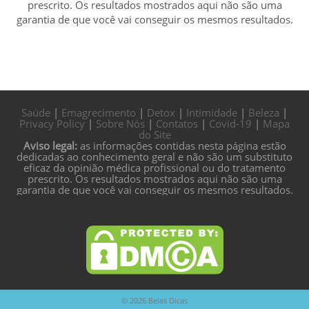
prescrito. Os resultados mostrados aqui não são uma
garantia de que você vai conseguir os mesmos resultados.
Saúde
|
Emagrecimento
|
Detox
|
Intimidade
|
Beleza
|
Privacy Policy
|
Sobre Nós
|
Contatos
|
Covid-19
|
Mapa
do Site
Aviso legal:
as informações contidas nesta página estão
dedicadas ao conhecimento geral e não são um substituto
eficaz da opinião médica profissional ou do tratamento
prescrito. Os resultados mostrados aqui não são uma
garantia de que você vai conseguir os mesmos resultados.
© 2026
Belas Dicas