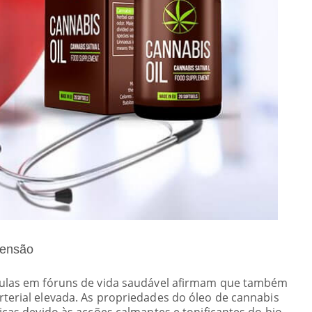
tensão
sulas em fóruns de vida saudável afirmam que também
terial elevada. As propriedades do óleo de cannabis
icas devido às acções calmantes e tonificantes do bio-