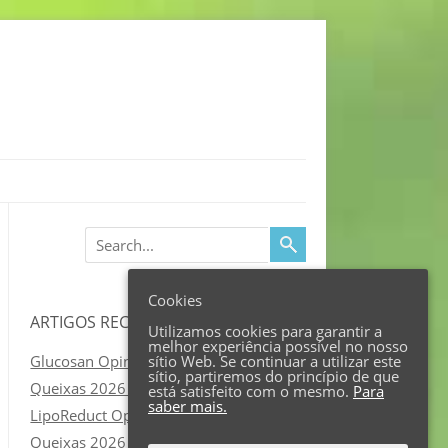
Search
Cookies
ARTIGOS RECENTES
Utilizamos cookies para garantir a
melhor experiência possível no nosso
Glucosan Opiniões, Como tomar,
sítio Web. Se continuar a utilizar este
sítio, partiremos do princípio de que
Queixas 2026 Fraude?
está satisfeito com o mesmo.
Para
saber mais.
LipoReduct Opiniões, Como tomar,
Queixas 2026 Fraude?