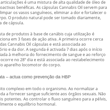
 articulações é uma mistura de alta qualidade de óleo de
oactivas benéficas. As cápsulas Cannabis Oil servem para
 limpar os vasos sanguíneos, eliminar a dor e fortalecer o
orpo. O produto natural pode ser tomado diariamente,
 de cápsula.
sta de produtos à base de canábis cuja utilização é
iona em 3 fases de ação ativa. A primeira ocorre cerca
 das Cannabis Oil cápsulas e está associada ao
io e da dor. A segunda é activada 7 dias após o início
ciada à melhoria do fornecimento de sangue e ao reforço
se ocorre no 28º dia e está associada ao restabelecimento
 do aparelho locomotor do corpo.
tata – actua como prevenção da HBP
eito complexo em todo o organismo. Ao normalizar a
juda a fornecer sangue suficiente aos órgãos sexuais. Não
potentes. Ao controlar o fluxo sanguíneo para a pélvis,
almente o equilíbrio hormonal.