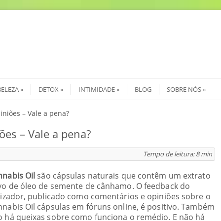
BELEZA
DETOX
INTIMIDADE
BLOG
SOBRE NÓS
iniões – Vale a pena?
ões – Vale a pena?
Tempo de leitura:
8
min
nabis Oil
são cápsulas naturais que contêm um extrato
ivo de óleo de semente de cânhamo. O feedback do
lizador, publicado como comentários e opiniões sobre o
nabis Oil cápsulas em fóruns online, é positivo. Também
o há queixas sobre como funciona o remédio. E não há