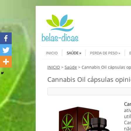
Skip to content
Menu
INICIO
SAÚDE
PERDA DE PESO
INICIO
>
Saúde
>
Cannabis Oil cápsulas op
Cannabis Oil cápsulas opini
Can
at
uti
Can
nã