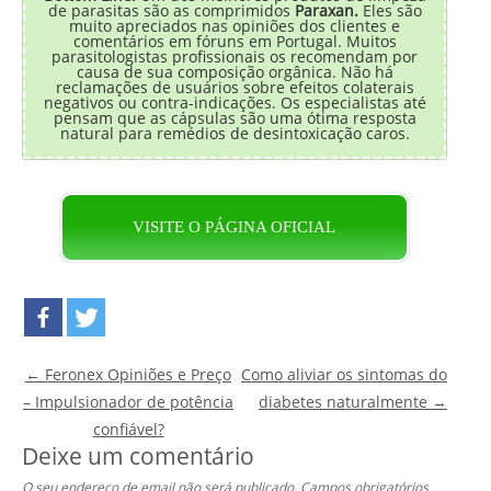
de parasitas são as comprimidos
Paraxan.
Eles são
muito apreciados nas opiniões dos clientes e
comentários em fóruns em Portugal. Muitos
parasitologistas profissionais os recomendam por
causa de sua composição orgânica. Não há
reclamações de usuários sobre efeitos colaterais
negativos ou contra-indicações. Os especialistas até
pensam que as cápsulas são uma ótima resposta
natural para remédios de desintoxicação caros.
VISITE O PÁGINA OFICIAL
Post navigation
←
Feronex Opiniões e Preço
Como aliviar os sintomas do
– Impulsionador de potência
diabetes naturalmente
→
confiável?
Deixe um comentário
O seu endereço de email não será publicado.
Campos obrigatórios