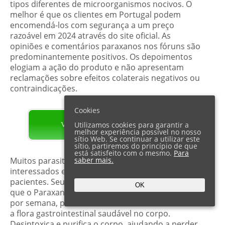
tipos diferentes de microorganismos nocivos. O
melhor é que os clientes em Portugal podem
encomendá-los com segurança a um preço
razoável em 2024 através do site oficial. As
opiniões e comentários paraxanos nos fóruns são
predominantemente positivos. Os depoimentos
elogiam a ação do produto e não apresentam
reclamações sobre efeitos colaterais negativos ou
contraindicações.
Cookies
Utilizamos cookies para garantir a
VISITE O PÁGINA OFICIAL
melhor experiência possível no nosso
sítio Web. Se continuar a utilizar este
sítio, partiremos do princípio de que
está satisfeito com o mesmo.
Para
saber mais.
Muitos parasitologistas profissionais estão
interessados ​​em recomendar as cápsulas aos seus
pacientes. Seu feedback de especialistas afirma
OK
que o Paraxan funciona 24 horas por dia, 7 dias
por semana, para aumentar a imunidade e manter
a flora gastrointestinal saudável no corpo.
Desintoxica e purifica o corpo, ajudando a perder