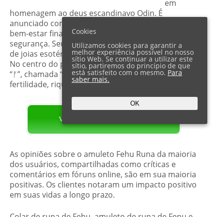
em
homenagem ao deus escandinavo Odin. É
anunciado como um acessório para atrair mais
Cookies
bem-estar financeiro e pessoal, felicidade e
segurança. Seu fabricante é a empresa americana
Utilizamos cookies para garantir a
melhor experiência possível no nosso
de joias esotéricas artesanais “CellsDividing” Ltd.
sítio Web. Se continuar a utilizar este
No centro do produto está representada a runa
sítio, partiremos do princípio de que
está satisfeito com o mesmo.
Para
“ᚠ”, chamada “Fe”. Seu significado é “gado,
saber mais.
fertilidade, riqueza, prosperidade”.
OK
VISITE O PÁGINA OFICIAL
As opiniões sobre o amuleto Fehu Runa da maioria
dos usuários, compartilhadas como críticas e
comentários em fóruns online, são em sua maioria
positivas. Os clientes notaram um impacto positivo
em suas vidas a longo prazo.
Colar de runa de Fehu, amuleto de runa de Fenu e