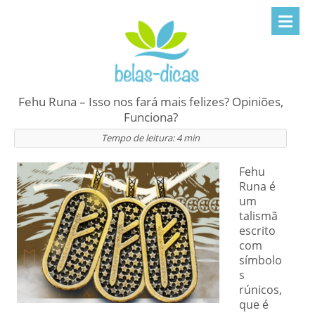
Fehu Runa – Isso nos fará mais felizes? Opiniões,
Funciona?
Tempo de leitura:
4
min
Fehu
Runa é
um
talismã
escrito
com
símbolo
s
rúnicos,
que é