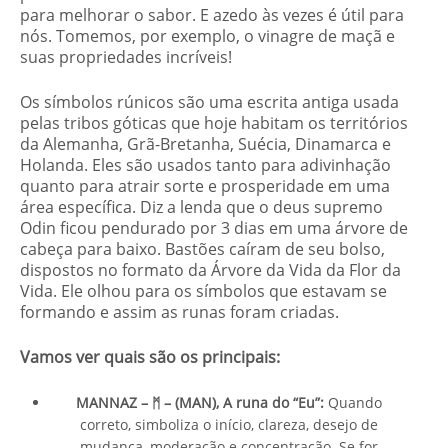
para melhorar o sabor. E azedo às vezes é útil para
nós. Tomemos, por exemplo, o vinagre de maçã e
suas propriedades incríveis!
Os símbolos rúnicos são uma escrita antiga usada
pelas tribos góticas que hoje habitam os territórios
da Alemanha, Grã-Bretanha, Suécia, Dinamarca e
Holanda. Eles são usados ​​tanto para adivinhação
quanto para atrair sorte e prosperidade em uma
área específica. Diz a lenda que o deus supremo
Odin ficou pendurado por 3 dias em uma árvore de
cabeça para baixo. Bastões caíram de seu bolso,
dispostos no formato da Árvore da Vida da Flor da
Vida. Ele olhou para os símbolos que estavam se
formando e assim as runas foram criadas.
Vamos ver quais são os principais:
MANNAZ – ᛗ – (MAN), A runa do “Eu”:
Quando
correto, simboliza o início, clareza, desejo de
mudança, moderação e concentração. Se for