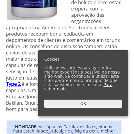
de beleza e bem-estar
e opera com a
aprovação das
organizações
apropriadas na América do Sul. Todos os seus
produtos recebem bons feedbacks em
depoimentos de clientes e comentários em fóruns
online. Os conselhos de discussão também estão
cheios de avaliações positivas da Cartilax. A
maioria dos clientes elogia a capacidade das
Cookies
cápsulas de reforço conjunto para aumentar a
Utilizamos cookies para garantir a
sensação de liberdade de movimento e seu preço
melhor experiência possível no nosso
sítio Web. Se continuar a utilizar este
justo em suas opiniões. A fórmula Cartilax
Collagen
sítio, partiremos do princípio de que
Type 2
é a força motriz por trás do sucesso das
está satisfeito com o mesmo.
Para
saber mais.
cápsulas. Um estudo recente,
publicado
no “The
Eurasian Journal of Medicine” pelos autores Fulya
Bakilan, Onur Armagan e Merih Ozgen, considera
OK
bom para pessoas com artrite.
NOVIDADE:
As cápsulas Cartilax estão esgotadas.
Para estabilidade articular e alívio da dor a melhor