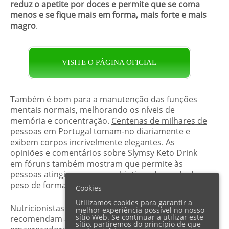
reduz o apetite por doces e permite que se coma
menos e se fique mais em forma, mais forte e mais
magro
.
VISITE O PÁGINA OFICIAL
Também é bom para a manutenção das funções
mentais normais, melhorando os níveis de
memória e concentração.
Centenas de milhares de
pessoas em Portugal tomam-no diariamente e
exibem corpos incrivelmente elegantes.
As
opiniões e comentários sobre Slymsy Keto Drink
em fóruns também mostram que permite às
pessoas atingirem os seus objetivos de perda de
peso de forma rápida e fácil.
Cookies
Utilizamos cookies para garantir a
Nutricionistas especializados também defendem e
melhor experiência possível no nosso
sítio Web. Se continuar a utilizar este
recomendam a ingestão diária desta bebida
sítio, partiremos do princípio de que