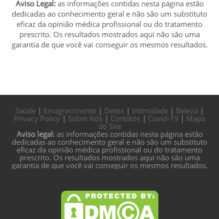
Aviso Legal:
as informações contidas nesta página estão
dedicadas ao conhecimento geral e não são um substituto
eficaz da opinião médica profissional ou do tratamento
prescrito. Os resultados mostrados aqui não são uma
garantia de que você vai conseguir os mesmos resultados.
Saúde
|
Emagrecimento
|
Detox
|
Intimidade
|
Beleza
|
Privacy Policy
|
Sobre Nós
|
Contatos
|
Covid-19
|
Mapa
do Site
Aviso legal:
as informações contidas nesta página estão
dedicadas ao conhecimento geral e não são um substituto
eficaz da opinião médica profissional ou do tratamento
prescrito. Os resultados mostrados aqui não são uma
garantia de que você vai conseguir os mesmos resultados.