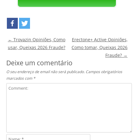
Post navigation
←
Trovazin Opiniões, Como
Erectone+ Active Opiniões,
usar, Queixas 2026 Fraude?
Como tomar, Queixas 2026
Fraude?
→
Deixe um comentário
O seu endereço de email não será publicado.
Campos obrigatórios
marcados com
*