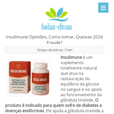
Insulimune Opiniões, Como tomar, Queixas 2026
Fraude?
Tempo de leitura:
7
min
Insulimune
é um
suplemento
totalmente natural
que atua na
restauração do
equilíbrio da glicose
no sangue e no apoio
ao funcionamento da
glândula tireóide.
O
produto é indicado para quem sofre de diabetes e
doenças endócrinas
. Ele ajuda a glândula tireóide a