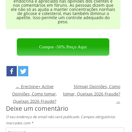
endócrina é apreciado nas opiniões dos clientes e
nos comentários em fóruns. As pessoas dizem que
ele não só as ajuda a manter concentrações normais
de glicose e colesterol, mas também diminui o
apetite. Isso permite um controle adequado do
peso.
Compre -50% Preço Aqui
Post navigation
←
Erectone+ Active
Slimogi Opiniões, Como
Opiniões, Como tomar,
tomar, Queixas 2026 Fraude?
Queixas 2026 Fraude?
→
Deixe um comentário
O seu endereço de email não será publicado.
Campos obrigatórios
marcados com
*