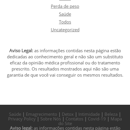
Perda de peso
Saúde
Todos
Uncategorized
Aviso Legal:
as informações contidas nesta página estão
dedicadas ao conhecimento geral e não são um substituto
eficaz da opinião médica profissional ou do tratamento
prescrito. Os resultados mostrados aqui não são uma
garantia de que você vai conseguir os mesmos resultados.
Saúde
|
Emagrecimento
|
Detox
|
Intimidade
|
Beleza
|
Privacy Policy
|
Sobre Nós
|
Contatos
|
Covid-19
|
Mapa
do Site
Aviso legal:
as informações contidas nesta página estão