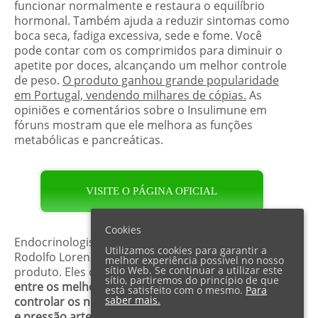
funcionar normalmente e restaura o equilíbrio
hormonal. Também ajuda a reduzir sintomas como
boca seca, fadiga excessiva, sede e fome. Você
pode contar com os comprimidos para diminuir o
apetite por doces, alcançando um melhor controle
de peso.
O produto ganhou grande popularidade
em Portugal, vendendo milhares de cópias.
As
opiniões e comentários sobre o Insulimune em
fóruns mostram que ele melhora as funções
metabólicas e pancreáticas.
VISITE O PÁGINA OFICIAL
Cookies
Endocrinologistas profissionais, como o Dr.
Utilizamos cookies para garantir a
Rodolfo Lorenzi, examinaram a ação e os efeitos do
melhor experiência possível no nosso
sítio Web. Se continuar a utilizar este
produto. Eles confirmam que o
Insulimune está
sítio, partiremos do princípio de que
entre os melhores suplementos naturais para
está satisfeito com o mesmo.
Para
saber mais.
controlar os níveis de glicose no sangue, colesterol
e pressão arterial
. Diminui a fome e ajuda os