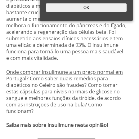
diabéticos a manter um peso normal. Isto é
OK
bastante crucial para a sua condição, pois
aumenta o metabolismo. O produto também
melhora o funcionamento do pâncreas e do fígado,
acelerando a regeneração das células beta. Foi
submetido aos ensaios clínicos necessários e tem
uma eficácia determinada de 93%. O Insulimune
funciona para torná-lo uma pessoa mais saudável
e com mais vitalidade.
Onde comprar Insulimune a um preço normal em
Portugal?
Como saber quais remédios para
diabéticos no Celeiro são fraudes? Como tomar
estas cápsulas para níveis normais de glicose no
sangue e melhores funções da tiróide, de acordo
com as instruções de uso na bula? Como
funcionam?
Saiba mais sobre Insulimune nesta opinião!