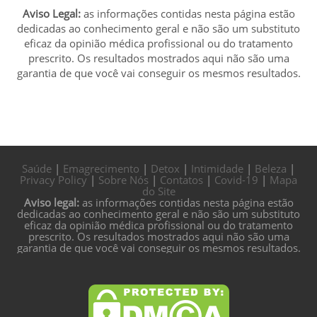
Aviso Legal:
as informações contidas nesta página estão
dedicadas ao conhecimento geral e não são um substituto
eficaz da opinião médica profissional ou do tratamento
prescrito. Os resultados mostrados aqui não são uma
garantia de que você vai conseguir os mesmos resultados.
Saúde
|
Emagrecimento
|
Detox
|
Intimidade
|
Beleza
|
Privacy Policy
|
Sobre Nós
|
Contatos
|
Covid-19
|
Mapa
do Site
Aviso legal:
as informações contidas nesta página estão
dedicadas ao conhecimento geral e não são um substituto
eficaz da opinião médica profissional ou do tratamento
prescrito. Os resultados mostrados aqui não são uma
garantia de que você vai conseguir os mesmos resultados.