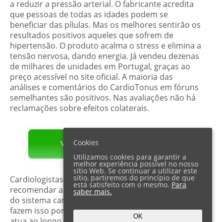
a reduzir a pressão arterial. O fabricante acredita
que pessoas de todas as idades podem se
beneficiar das pílulas. Mas os melhores sentirão os
resultados positivos aqueles que sofrem de
hipertensão. O produto acalma o stress e elimina a
tensão nervosa, dando energia. Já vendeu dezenas
de milhares de unidades em Portugal, graças ao
preço acessível no site oficial. A maioria das
análises e comentários do CardioTonus em fóruns
semelhantes são positivos. Nas avaliações não há
reclamações sobre efeitos colaterais.
Cookies
VISITE O PÁGINA OFICIAL
Utilizamos cookies para garantir a
melhor experiência possível no nosso
sítio Web. Se continuar a utilizar este
sítio, partiremos do princípio de que
Cardiologistas especialistas não hesitam em
está satisfeito com o mesmo.
Para
recomendar as cápsulas para a atividade normal
saber mais.
do sistema cardiovascular aos seus pacientes. Eles
fazem isso porque acreditam que CardioTonus
OK
atua ao longo do dia para equilibrar a pressão