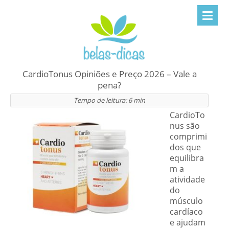
CardioTonus Opiniões e Preço 2026 – Vale a
pena?
Tempo de leitura:
6
min
CardioTo
nus são
comprimi
dos que
equilibra
m a
atividade
do
músculo
cardíaco
e ajudam